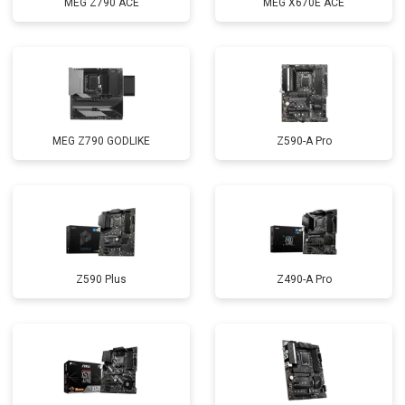
MEG Z790 ACE
MEG X670E ACE
MEG Z790 GODLIKE
Z590-A Pro
Z590 Plus
Z490-A Pro