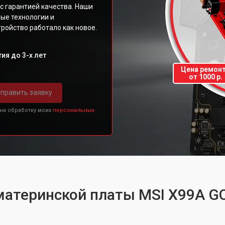
с гарантией качества. Наши
ые технологии и
ройство работало как новое.
ия до 3-х лет
Цена ремон
от 1000 р.
править заявку
 на обработку моих
персональных
 материнской платы MSI X99A 