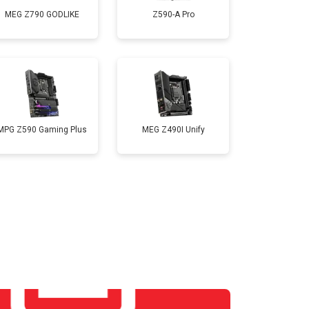
MEG Z790 GODLIKE
Z590-A Pro
MPG Z590 Gaming Plus
MEG Z490I Unify