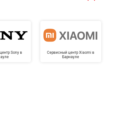
центр Sony в
Сервисный центр Xiaomi в
Сервисный 
науле
Барнауле
Бар