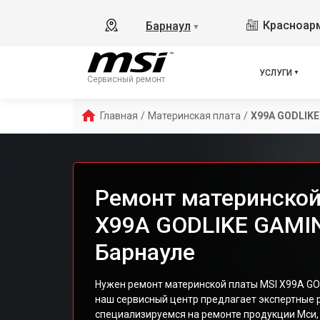
Красноарм
Барнаул
▼
УСЛУГИ
Сервисный ремонт
Главная
/
Материнская плата
/
X99A GODLIK
Ремонт материнской
X99A GODLIKE GAMI
Барнауле
Нужен ремонт материнской платы MSI X99A GO
наш сервисный центр предлагает экспертные 
специализируемся на ремонте продукции Мси,