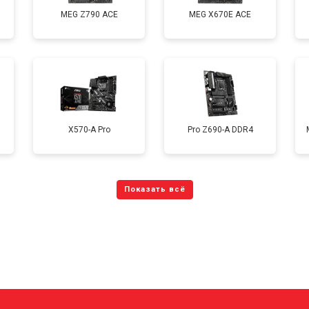
MEG Z790 ACE
MEG X670E ACE
X570-A Pro
Pro Z690-A DDR4