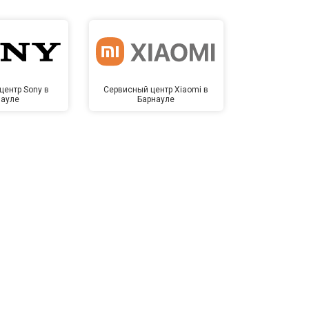
центр Sony в
Сервисный центр Xiaomi в
Сервисный 
науле
Барнауле
Бар