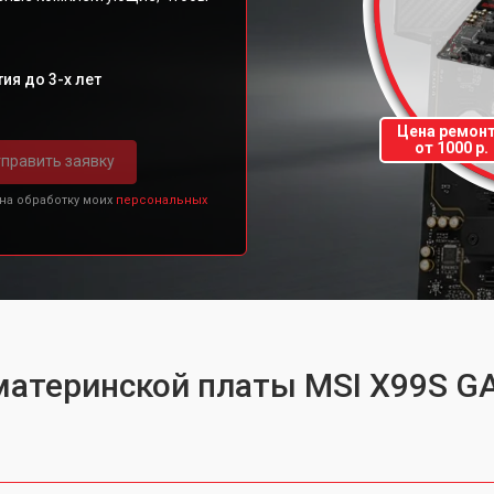
ия до 3-х лет
Цена ремон
от 1000 р.
править заявку
 на обработку моих
персональных
материнской платы MSI X99S G