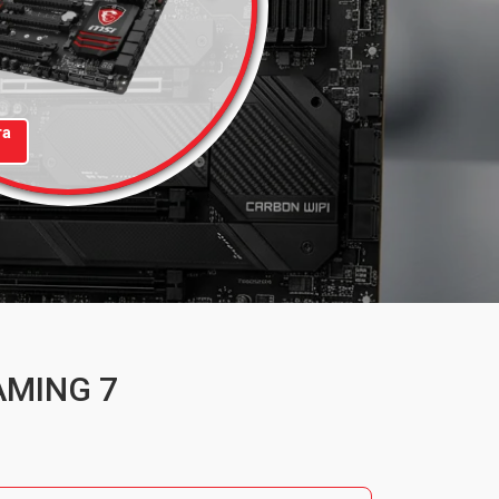
та
AMING 7