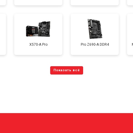
X570-A Pro
Pro Z690-A DDR4
?