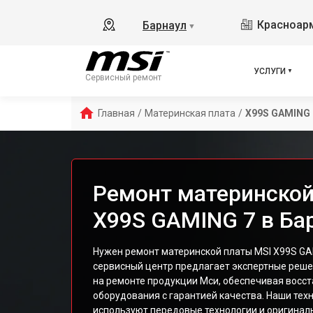
Красноарм
Барнаул
▼
УСЛУГИ
Сервисный ремонт
Главная
/
Материнская плата
/
X99S GAMING 
Ремонт материнской
X99S GAMING 7 в Ба
Нужен ремонт материнской платы MSI X99S GA
сервисный центр предлагает экспертные реш
на ремонте продукции Мси, обеспечивая восс
оборудования с гарантией качества. Наши тех
используют передовые технологии и оригина