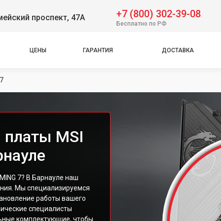
+7 (800) 302-39-08
ейский проспект, 47А
Бесплатно по РФ
ЦЕНЫ
ГАРАНТИЯ
ДОСТАВКА
7
 платы MSI
рнауле
MING 7? В Барнауле наш
ения. Мы специализируемся
тановление работы вашего
нические специалисты
льные комплектующие, чтобы