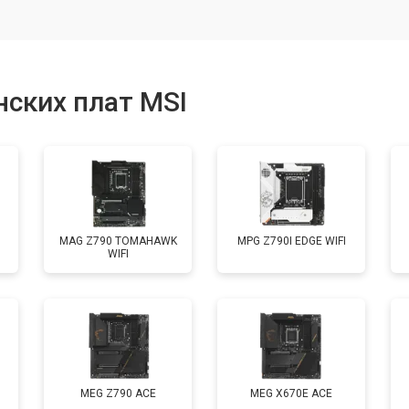
ских плат MSI
MAG Z790 TOMAHAWK
MPG Z790I EDGE WIFI
WIFI
MEG Z790 ACE
MEG X670E ACE