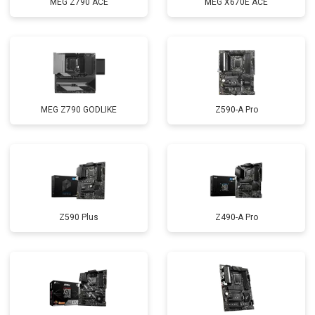
MEG Z790 ACE
MEG X670E ACE
MEG Z790 GODLIKE
Z590-A Pro
Z590 Plus
Z490-A Pro