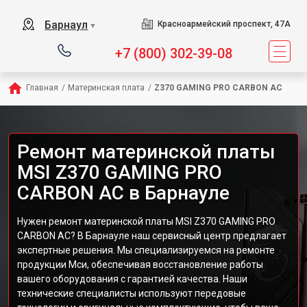
Барнаул
Красноармейский проспект, 47А
▼
+7 (800) 302-39-08
Главная
/
Материнская плата
/
Z370 GAMING PRO CARBON AC
Ремонт материнской платы
MSI Z370 GAMING PRO
CARBON AC в Барнауле
Нужен ремонт материнской платы MSI Z370 GAMING PRO
CARBON AC? В Барнауле наш сервисный центр предлагает
экспертные решения. Мы специализируемся на ремонте
продукции Мси, обеспечивая восстановление работы
вашего оборудования с гарантией качества. Наши
технические специалисты используют передовые