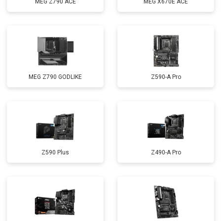
MEG Z790 ACE
MEG X670E ACE
MEG Z790 GODLIKE
Z590-A Pro
Z590 Plus
Z490-A Pro