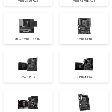
MEG Z790 ACE
MEG X670E ACE
MEG Z790 GODLIKE
Z590-A Pro
Z590 Plus
Z490-A Pro