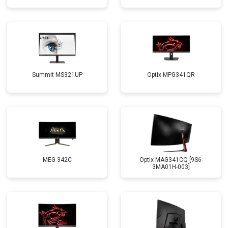
Summit MS321UP
Optix MPG341QR
MEG 342C
Optix MAG341CQ [9S6-
3MA01H-003]