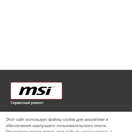
Сервисный ремонт
ВЫБЕРИ СВОЙ ГОРОД
Этот сайт использует файлы cookie для аналитики и
Ремонт монитора MAG 325CQRF-QD MSI в
Краснодаре
обеспечения наилучшего пользовательского опыта.
Ремонт монитора MAG 325CQRF-QD MSI в
Ростове-на-Дону
Продолжая использовать этот сайт, вы соглашаетесь с