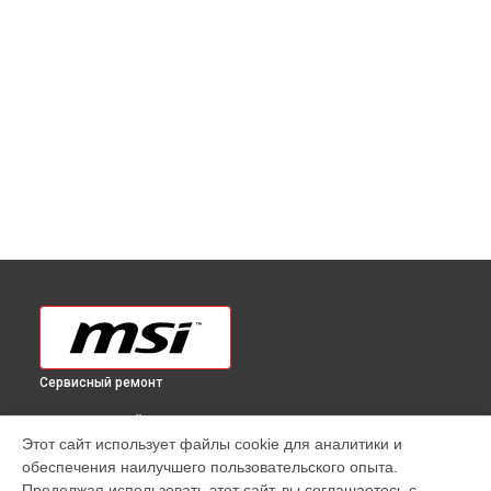
Сервисный ремонт
ВЫБЕРИ СВОЙ ГОРОД
Этот сайт использует файлы cookie для аналитики и
Ремонт монитора Optix G24C4 [3BA0] MSI в
Краснодаре
обеспечения наилучшего пользовательского опыта.
Ремонт монитора Optix G24C4 [3BA0] MSI в
Ростове-на-
Продолжая использовать этот сайт, вы соглашаетесь с