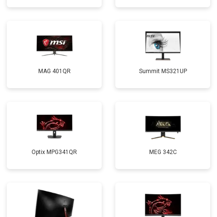
MAG 401QR
Summit MS321UP
Optix MPG341QR
MEG 342C