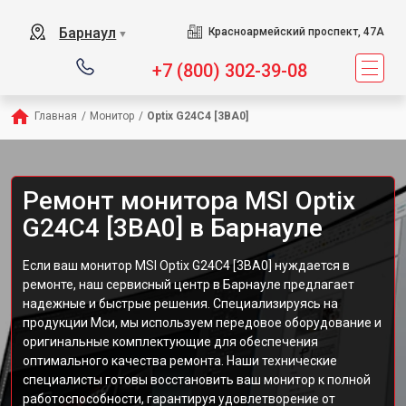
Барнаул
Красноармейский проспект, 47А
▼
+7 (800) 302-39-08
Главная
/
Монитор
/
Optix G24C4 [3BA0]
Ремонт монитора MSI Optix
G24C4 [3BA0] в Барнауле
Если ваш монитор MSI Optix G24C4 [3BA0] нуждается в
ремонте, наш сервисный центр в Барнауле предлагает
надежные и быстрые решения. Специализируясь на
продукции Мси, мы используем передовое оборудование и
оригинальные комплектующие для обеспечения
оптимального качества ремонта. Наши технические
специалисты готовы восстановить ваш монитор к полной
работоспособности, гарантируя удовлетворение от