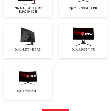
Optix MAG341CQ [9S6-
Optix G27CQ4 [3CB0]
3MA01H-003]
Optix G27C4 [3CA9]
Optix MAG241CR
Optix MAG241C