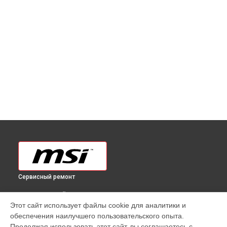
Сервисный ремонт
ВЫБЕРИ СВОЙ ГОРОД
Этот сайт использует файлы cookie для аналитики и
Ремонт монитора Optix G27CQ4 [3CB0] MSI в
Краснодаре
обеспечения наилучшего пользовательского опыта.
Ремонт монитора Optix G27CQ4 [3CB0] MSI в
Ростове-на-
Продолжая использовать этот сайт, вы соглашаетесь с