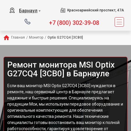
Барнаул
Красноармейский проспект, 47А
▼
+7 (800) 302-39-08
Главная
/
Монитор
/
Optix G27CQ4 [3CB0]
Ремонт монитора MSI Optix
G27CQ4 [3CB0] в Барнауле
Если ваш монитор MSI Optix G27CQ4 [3CB0] нуждается в
ремонте, наш сервисный центр в Барнауле предлагает
надежные и быстрые решения. Специализируясь на
продукции Мси, мы используем передовое оборудование и
оригинальные комплектующие для обеспечения
оптимального качества ремонта. Наши технические
специалисты готовы восстановить ваш монитор к полной
работоспособности, гарантируя удовлетворение от