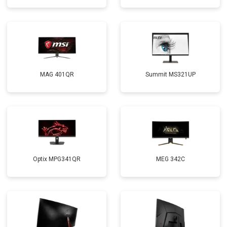
MAG 401QR
Summit MS321UP
Optix MPG341QR
MEG 342C