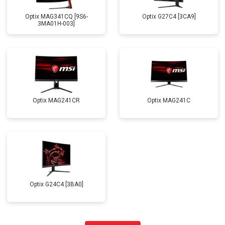
Optix MAG341CQ [9S6-
Optix G27C4 [3CA9]
3MA01H-003]
Optix MAG241CR
Optix MAG241C
Optix G24C4 [3BA0]