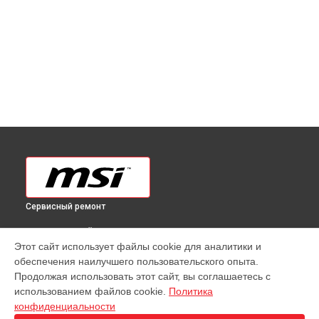
Сервисный ремонт
ВЫБЕРИ СВОЙ ГОРОД
Этот сайт использует файлы cookie для аналитики и
Ремонт моноблока PRO AP243TP MSI в
Краснодаре
обеспечения наилучшего пользовательского опыта.
Ремонт моноблока PRO AP243TP MSI в
Ростове-на-Дону
Продолжая использовать этот сайт, вы соглашаетесь с
Ремонт моноблока PRO AP243TP MSI в
Нижнем Новгороде
использованием файлов cookie.
Политика
конфиденциальности
Ремонт моноблока PRO AP243TP MSI в
Новосибирске